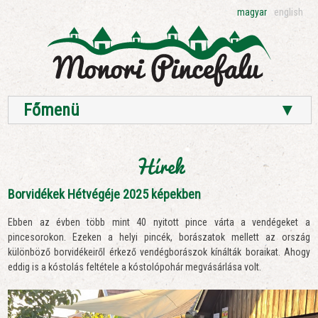
magyar
english
Főmenü
▼
Hírek
Borvidékek Hétvégéje 2025 képekben
Ebben az évben több mint 40 nyitott pince várta a vendégeket a
pincesorokon. Ezeken a helyi pincék, borászatok mellett az ország
különböző borvidékeiről érkező vendégborászok kínálták boraikat. Ahogy
eddig is a kóstolás feltétele a kóstolópohár megvásárlása volt.