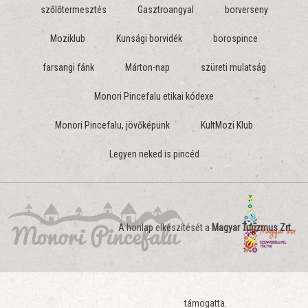
szőlőtermesztés
Gasztroangyal
borverseny
Moziklub
Kunsági borvidék
borospince
farsangi fánk
Márton-nap
szüreti mulatság
Monori Pincefalu etikai kódexe
Monori Pincefalu, jövőképünk
KultMozi Klub
Legyen neked is pincéd
A honlap elkészítését a
Magyar Turizmus Zrt.
támogatta.