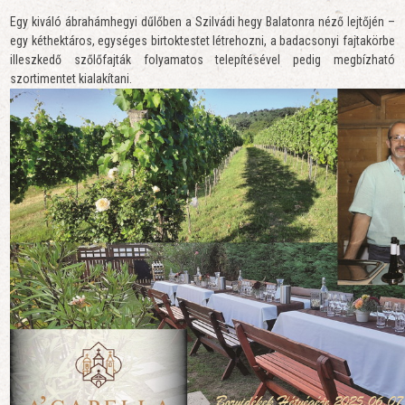
Egy kiváló ábrahámhegyi dűlőben a Szilvádi hegy Balatonra néző lejtőjén –
egy kéthektáros, egységes birtoktestet létrehozni, a badacsonyi fajtakörbe
illeszkedő szőlőfajták folyamatos telepítésével pedig megbízható
szortimentet kialakítani.