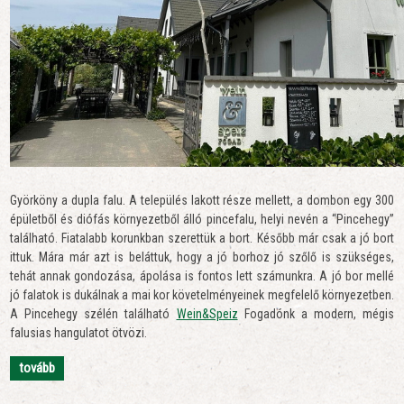
Györköny a dupla falu. A település lakott része mellett, a dombon egy 300
épületből és diófás környezetből álló pincefalu, helyi nevén a “Pincehegy”
található. Fiatalabb korunkban szerettük a bort. Később már csak a jó bort
ittuk. Mára már azt is beláttuk, hogy a jó borhoz jó szőlő is szükséges,
tehát annak gondozása, ápolása is fontos lett számunkra. A jó bor mellé
jó falatok is dukálnak a mai kor követelményeinek megfelelő környezetben.
A Pincehegy szélén található
Wein&Speiz
Fogadónk a modern, mégis
falusias hangulatot ötvözi.
tovább