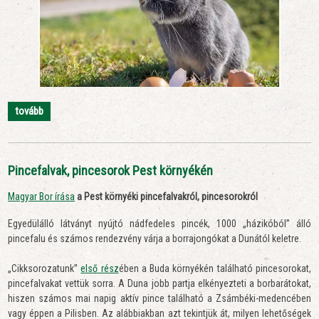
tovább
Pincefalvak, pincesorok Pest környékén
Magyar Bor írása
a Pest környé
ki pincefalvakról, pincesorokról
Egyedülálló látványt nyújtó nádfedeles pincék, 1000 „házikóból” álló
pincefalu és számos rendezvény várja a borrajongókat a Dunától keletre.
„Cikksorozatunk”
első rész
ében a Buda környékén található pincesorokat,
pincefalvakat vettük sorra. A Duna jobb partja elkényezteti a borbarátokat,
hiszen számos mai napig aktív pince található a Zsámbéki-medencében
vagy éppen a Pilisben. Az alábbiakban azt tekintjük át, milyen lehetőségek