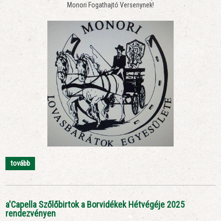
Monori Fogathajtó Versenynek!
tovább
a'Capella Szőlőbirtok a Borvidékek Hétvégéje 2025
rendezvényen