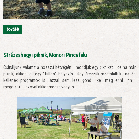
tovább
Strázsahegyi piknik, Monori Pincefalu
Csináljunk valamit a hosszú hétvégén... mondjuk egy pikniket... de ha már
piknik, akkor kell egy "fullos" helyszín... úgy érezzük megtaláltuk.. na és
kellenek programok is.. azzal sem lesz gond... kell még enni, inni...
megoldjuk... szóval akkor meg is vagyunk...