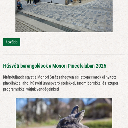
tovább
Húsvéti barangolások a Monori Pincefaluban 2025
Kiránduljatok egyet a Monori Strázsahegyen és látogassatok el nyitott
pincéinkbe, ahol húsvéti ünnepváró ételekkel, fínom borokkal és szuper
programokkal várjuk vendégeinket!