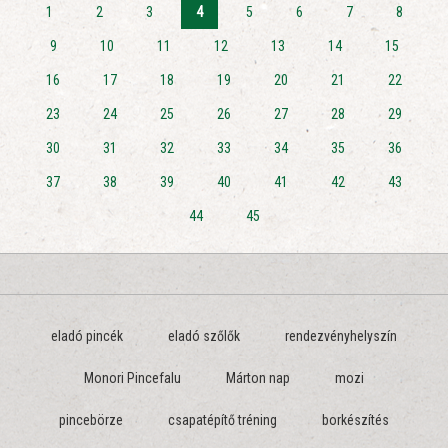
1
2
3
4
5
6
7
8
9
10
11
12
13
14
15
16
17
18
19
20
21
22
23
24
25
26
27
28
29
30
31
32
33
34
35
36
37
38
39
40
41
42
43
44
45
eladó pincék
eladó szőlők
rendezvényhelyszín
Monori Pincefalu
Márton nap
mozi
pincebörze
csapatépítő tréning
borkészítés