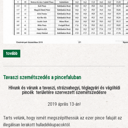
tovább
Tavaszi szemétszedés a pincefaluban
Hívunk és várunk a tavaszi, strázsahegyi, téglagyári és vágóhídi
pincék területére szervezett szemétszedésre
2019 április 13-án!
Tarts velünk, hogy ismét megszépíthessük az ezer pince faluját az
illegálisan lerakott hulladékkupacoktól.