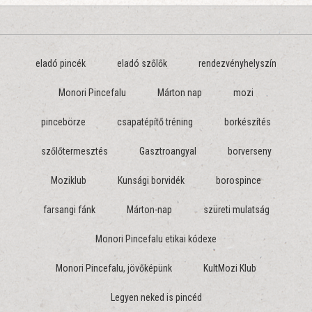
eladó pincék
eladó szőlők
rendezvényhelyszín
Monori Pincefalu
Márton nap
mozi
pincebörze
csapatépítő tréning
borkészítés
szőlőtermesztés
Gasztroangyal
borverseny
Moziklub
Kunsági borvidék
borospince
farsangi fánk
Márton-nap
szüreti mulatság
Monori Pincefalu etikai kódexe
Monori Pincefalu, jövőképünk
KultMozi Klub
Legyen neked is pincéd