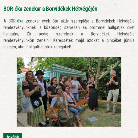
BOR-óka zenekar a Borvidékek Hétvégéjén
A
BOR-óka
zenekar évek óta aktív szereplője a Borvidékek Hétvégéje
rendezvényünknek, a közönség szívesen és örömmel hallgatják őket
hallgatni; Ők pedig szeretnek a Borvidékek Hétvégéje
rendezvényünkön zenélni! Keressétek majd azokat a pincéket június
elsején, ahol hallgathatjátok zenéjüket!
tovább