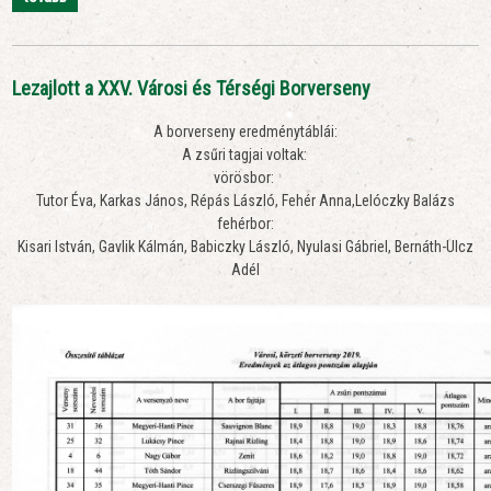
Lezajlott a XXV. Városi és Térségi Borverseny
A borverseny eredménytáblái:
A zsűri tagjai voltak:
vörösbor:
Tutor Éva, Karkas János, Répás László, Fehér Anna,Lelóczky Balázs
fehérbor:
Kisari István, Gavlik Kálmán, Babiczky László, Nyulasi Gábriel, Bernáth-Ulcz
Adél