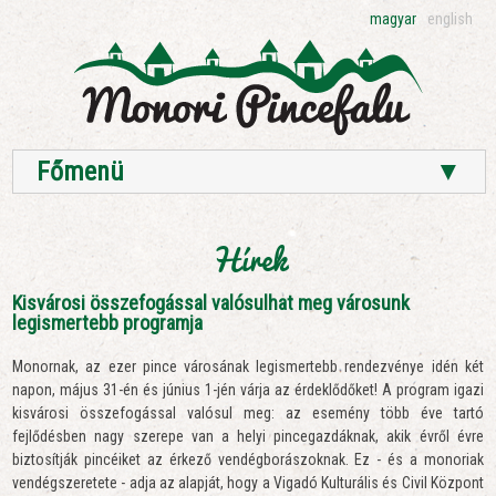
magyar
english
Főmenü
▼
Hírek
Kisvárosi összefogással valósulhat meg városunk
legismertebb programja
Monornak, az ezer pince városának legismertebb rendezvénye idén két
napon, május 31-én és június 1-jén várja az érdeklődőket! A program igazi
kisvárosi összefogással valósul meg: az esemény több éve tartó
fejlődésben nagy szerepe van a helyi pincegazdáknak, akik évről évre
biztosítják pincéiket az érkező vendégborászoknak. Ez - és a monoriak
vendégszeretete - adja az alapját, hogy a Vigadó Kulturális és Civil Központ