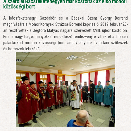
A szerbiai Bácsfeketehegyen már kóstolták az első monori
közösségi bort
A bácsfeketehegyi Gazdakör és a Bácskai Szent György Borrend
meghívására a Monor Környéki Strázsa Borrend képviselői 2019 február 23-
án részt vettek a Jégtörő Mátyás napjára szervezett XVIII. újbor kóstolón.
Erre a nagy hagyományokkal rendelkező rendezvényre vitték el a frissen
palackozott monori közösségi bort, amely elnyerte az ottani szőlészek
és borászok tetszését.