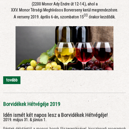
(2200 Monor Ady Endre út 12-14.), ahol a
XXV. Monor Térségi Meghívásos Borverseny kerül megrendezésre.
00
A verseny 2019. április 6-án, szombaton 15
órakor kezd
ő
dik.
tovább
Borvidékek Hétvégéje 2019
Idén ismét két napos lesz a Borvidékek Hétvégéje!
2019. május 31. & június 1.
Péntek délutántól a monori borok főszereplésével, kisszínpadi programok