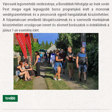
Városunk legismertebb rendezvénye, a Borvidékek Hétvégéje az évek során
Pest megye egyik legnagyobb boros programjává érett a monoriak
vendégszeretetének és a pincesorok egyedi hangulatának köszönhetően.
A folyamatosan emelkedő látogatószámnak és a szervezők munkájának
köszönhetően országosan ismert és elismert borászatok is érdeklődnek a
június 1-jei esemény iránt.
tovább