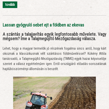
tovább
Lassan gyógyuló sebet ejt a földben az ekevas
A szántás a talajjavítás egyik legfontosabb művelete. Vagy
mégsem? Íme a Talajmegújító Mezőgazdaság válasza.
Lehet, hogy a magyar termelők jó részének fogalma sincs arról, hogy kárt
okoznak a klasszikusnak vélt szántásos földműveléssel? Kökény Attila
tanácsadó, a Talajmegújító Mezőgazdaság (TMMG) egyik hazai képviselője
szerint a válasz egyértelműen igen. Erről országjáró előadás-sorozatának
hajdúböszörményi állomásán is beszélt.