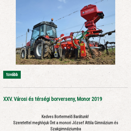
tovább
XXV. Városi és térségi borverseny, Monor 2019
Kedves Bortermel
ő
Bar
á
tunk!
Szeretettel meghívjuk Önt a monori József Attila Gimnázium és
Szakgimnáziumba