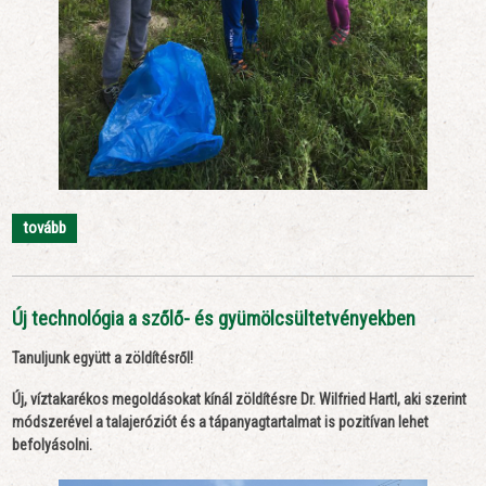
tovább
Új technológia a szőlő- és gyümölcsültetvényekben
Tanuljunk együtt a zöldítésről!
Új, víztakarékos megoldásokat kínál zöldítésre Dr. Wilfried Hartl, aki szerint
módszerével a talajeróziót és a tápanyagtartalmat is pozitívan lehet
befolyásolni.