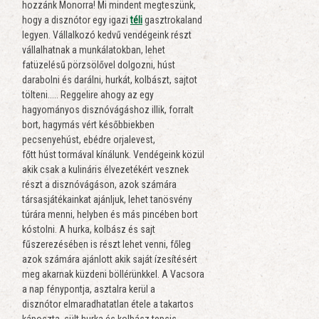
hozzánk Monorra! Mi mindent megteszünk,
hogy a disznótor egy igazi
téli
gasztrokaland
legyen. Vállalkozó kedvű vendégeink részt
vállalhatnak a munkálatokban, lehet
fatüzelésű pörzsölővel dolgozni, húst
darabolni és darálni, hurkát, kolbászt, sajtot
tölteni..... Reggelire ahogy az egy
hagyományos disznóvágáshoz illik, forralt
bort, hagymás vért későbbiekben
pecsenyehúst, ebédre orjalevest,
főtt húst tormával kínálunk. Vendégeink közül
akik csak a kulináris élvezetékért vesznek
részt a disznóvágáson, azok számára
társasjátékainkat ajánljuk, lehet tanösvény
túrára menni, helyben és más pincében bort
kóstolni. A hurka, kolbász és sajt
fűszerezésében is részt lehet venni, főleg
azok számára ajánlott akik saját ízesítésért
meg akarnak küzdeni böllérünkkel. A Vacsora
a nap fénypontja, asztalra kerül a
disznótor elmaradhatatlan étele a takartos