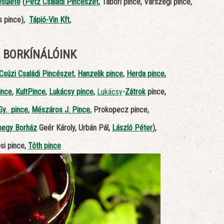
sülete
(
Petz
Családi Pincészet
, Tábori pince, Várszegi pince,
s pince),
Tápió-Vin Kft
,
I BORKÍNÁLÓINK
Csúzi Családi Pincészet
,
Hanzelik pince
,
Herda pince
,
ince
,
KultPince
,
Lukácsy pince
,
Lukácsy
-
Zátrok
pince,
y. pince
,
Mészáros J. Pince
,
Prokopecz pince,
hegy Borház
Geér Károly, Urbán Pál,
László Péter
)
,
si pince,
Tóth pince