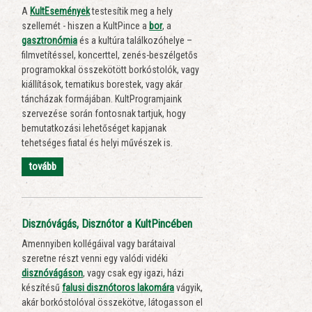
A
KultEsemények
testesítik meg a hely
szellemét - hiszen a KultPince a
bor
, a
gasztronómia
és a kultúra találkozóhelye –
filmvetítéssel, koncerttel, zenés-beszélgetős
programokkal összekötött borkóstolók, vagy
kiállítások, tematikus borestek, vagy akár
táncházak formájában. KultProgramjaink
szervezése során fontosnak tartjuk, hogy
bemutatkozási lehetőséget kapjanak
tehetséges fiatal és helyi művészek is.
tovább
Disznóvágás, Disznótor a KultPincében
Amennyiben kollégáival vagy barátaival
szeretne részt venni egy valódi vidéki
disznóvágáson
, vagy csak egy igazi, házi
készítésű
falusi
disznótoros lakomára
vágyik,
akár borkóstolóval összekötve, látogasson el