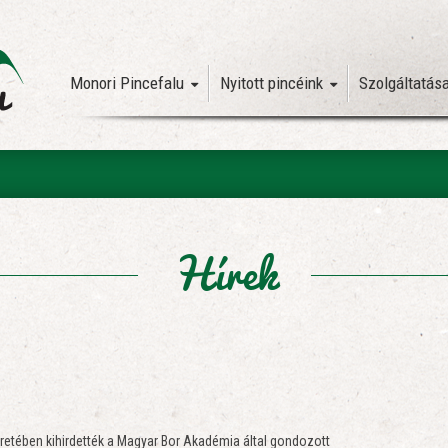
Monori Pincefalu
Nyitott pincéink
Szolgáltatás
Hírek
eretében kihirdették a Magyar Bor Akadémia által gondozott