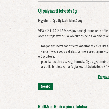
Új pályázati lehetőség
Figyelem, új pályázati lehetőség:
VP3-4.2.1-4.2.2-18 Mezőgazdasági termékek értékn
során a fejlesztések a következő célok valamelyik
magasabb hozzáadott értékű termékek előállítás
versenyképesebb vállalati, termelési és termékstruk
elősegítése,
piaci keresletre és/vagy termékpálya együttműködé
a vidéki területeken a foglalkoztatás bővítése.Bőv
Pályáza
tovább
KultMozi Klub a pincefaluban