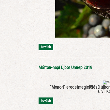
tovább
Márton-napi Újbor Ünnep 2018
"Monori" eredetmegjelölésű újbor
Civil 
tovább