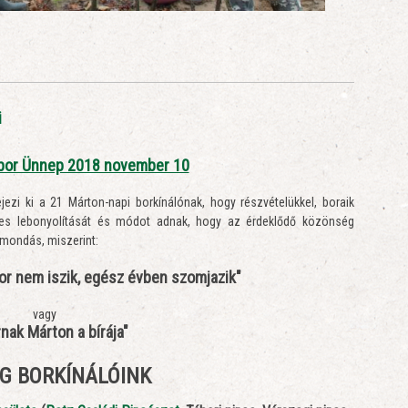
i
jbor Ünnep 2018 november 10
ezi ki a 21 Márton-napi borkínálónak, hogy részvételükkel, boraik
eres lebonyolítását és módot adnak, hogy az érdeklődő közönség
 mondás, miszerint:
bor nem iszik, egész évben szomjazik"
vagy
nak Márton a bírája"
G BORKÍNÁLÓINK