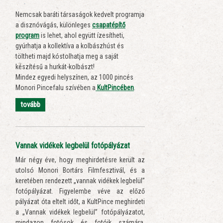
Nemcsak baráti társaságok kedvelt programja
a disznóvágás, különleges
csapatépítő
program
is lehet, ahol együtt ízesítheti,
gyúrhatja a kollektíva a kolbászhúst és
töltheti majd kóstolhatja meg a saját
készítésű a hurkát-kolbászt!
Mindez egyedi helyszínen, az 1000 pincés
Monori Pincefalu szívében a
KultPincében
.
tovább
Vannak vidékek legbelül fotópályázat
Már négy éve, hogy meghirdetésre került az
utolsó Monori Bortárs Filmfesztivál, és a
keretében rendezett „vannak vidékek legbelül”
fotópályázat. Figyelembe véve az előző
pályázat óta eltelt időt, a KultPince meghirdeti
a „Vannak vidékek legbelül” fotópályázatot,
mindazon fotósok és fotóik számára,