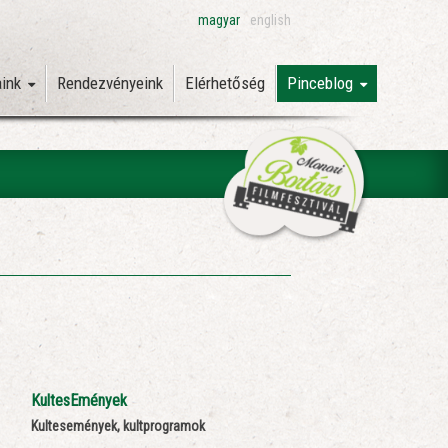
magyar
english
aink
Rendezvényeink
Elérhetőség
Pinceblog
KultesEmények
Kultesemények, kultprogramok