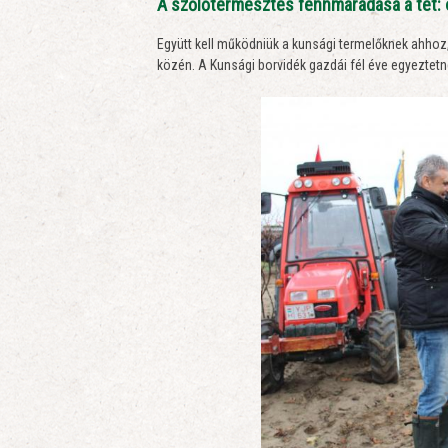
A szőlőtermesztés fennmaradása a tét:
Együtt kell működniük a kunsági termelőknek ahho
közén. A Kunsági borvidék gazdái fél éve egyezt