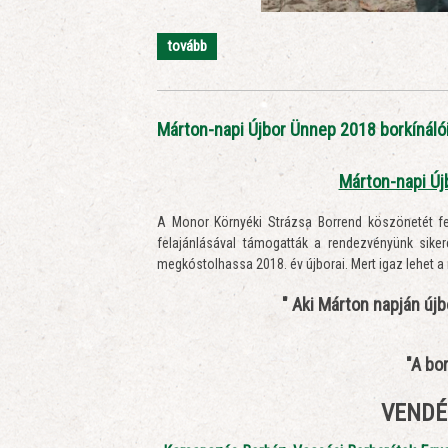
tovább
Márton-napi Újbor Ünnep 2018 borkínáló
Márton-napi Ú
A Monor Környéki Strázsa Borrend köszönetét fej
felajánlásával támogatták a rendezvényünk sik
megkóstolhassa 2018. év újborai. Mert igaz lehet a
" Aki Márton napján új
"A bor
VENDÉ