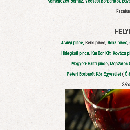
Kemenczés Borház
,
Vecsési Borbarátok Egye
Fazeka
HELY
Aranyi pince,
Berki pince,
Bóka pince
,
Hidegkuti pince
,
KerBor Kft
,
Kovács p
Megyeri-Hanti pince
,
Mészáros G
Péteri Borbarát Kör Egyesület
(
Ó-
Sáro