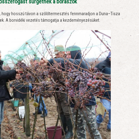
 összefogást sürgetnek a borászok
z, hogy hosszú távon a szőlőtermesztés fennmaradjon a Duna–Tisza
etnek. A borvidéki vezetés támogatja a kezdeményezésüket.