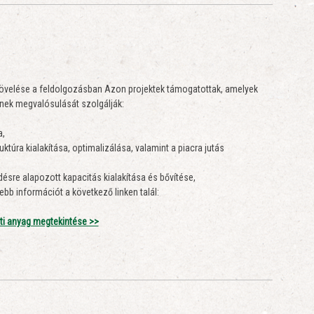
övelése a feldolgozásban Azon projektek támogatottak, amelyek
ének megvalósulását szolgálják:
a,
túra kialakítása, optimalizálása, valamint a piacra jutás
sre alapozott kapacitás kialakítása és bővítése,
ebb információt a következő linken talál:
ti anyag megtekintése >>