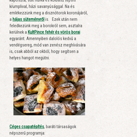
káposzta, sült hurka és kolbász tepsis
krumplival, házi savanyúsággal. Na és
emlékezzünk meg a disznótorok koronájáról,
a
hájas süteményről
is. Ezek után nem
feledkezünk meg a borokról sem, asztalra
kerülnek a
KultPince fehér és vörös borai
egyaránt. Amennyiben dalolós kedvű a
vendégsereg, mód van zenész meghívására
is, csak abból az okból, hogy segítsen a
helyes hangot megütni.
Céges csapatépítés
, baráti társaságok
népszerű programja: