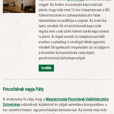
céggel. Az évekre visszanyúló kapcsolat azt
jelenti, hogy több mint 15 éve folyamatosan a WC
fülkerendszerek és zuhanyelválasztó falak
tekintetében beszállítója a cégnek. Az évek óta
tartó, mindkét fél részéről korrekt kapcsolat
régóta nem csak üzleti hanem baráti kapcsolatot
is jelent. A cégek vezetői és tulajdonosai több
esetben családilag is vendégül látták egymást,
mindkét fél igyekezett megmutatni az országa és
a közvetlen környezetének szépségeit,
gasztronómiai különlegességeit.
tovább
Pincefalvak napja Páty
A rendezvény fő célja, hogy a
Magyarországi Pincefalvak Vidékfejlesztési
Szövetsége
működését, küldetését és céljait autentikus környezetben, a
bor születési helyén egy pincefaluban bemutassuk. Az évente más-más