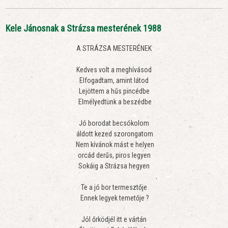
Kele Jánosnak a Strázsa mesterének 1988
A STRÁZSA MESTERÉNEK
Kedves volt a meghívásod
Elfogadtam, amint látod
Lejöttem a hűs pincédbe
Elmélyedtünk a beszédbe
Jó borodat becsókolom
áldott kezed szorongatom
Nem kívánok mást e helyen
orcád derűs, piros legyen
Sokáig a Strázsa hegyen
Te a jó bor termesztője
Ennek legyek temetője ?
Jól őrködjél itt e vártán