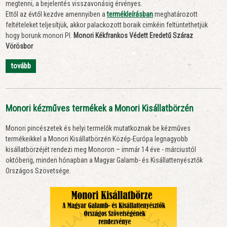
megtenni, a bejelentés visszavonásig érvényes.
Ettől az évtől kezdve amennyiben a
termékleírásban
meghatározott
feltételeket teljesítjük, akkor palackozott boraik cimkéin feltüntethetjük
hogy borunk monori Pl.
Monori Kékfrankos Védett Eredetű Száraz
Vörösbor
tovább
Monori kézműves termékek a Monori Kisállatbörzén
Monori pincészetek és helyi termelők mutatkoznak be kézműves
termékeikkel a Monori Kisállatbörzén Közép-Európa legnagyobb
kisállatbörzéjét rendezi meg Monoron – immár 14 éve - márciustól
októberig, minden hónapban a Magyar Galamb- és Kisállattenyésztők
Országos Szövetsége.