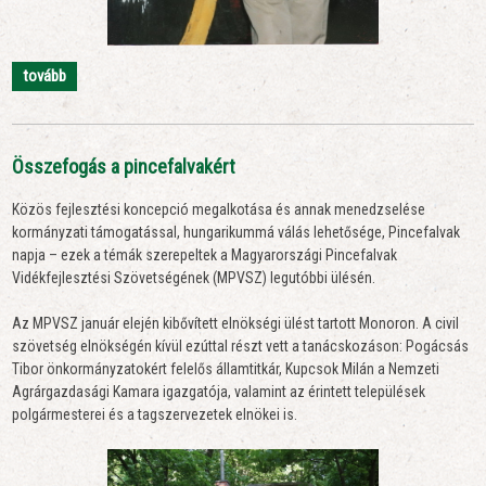
tovább
Összefogás a pincefalvakért
Közös fejlesztési koncepció megalkotása és annak menedzselése
kormányzati támogatással, hungarikummá válás lehetősége, Pincefalvak
napja – ezek a témák szerepeltek a Magyarországi Pincefalvak
Vidékfejlesztési Szövetségének (MPVSZ) legutóbbi ülésén.
Az MPVSZ január elején kibővített elnökségi ülést tartott Monoron. A civil
szövetség elnökségén kívül ezúttal részt vett a tanácskozáson: Pogácsás
Tibor önkormányzatokért felelős államtitkár, Kupcsok Milán a Nemzeti
Agrárgazdasági Kamara igazgatója, valamint az érintett települések
polgármesterei és a tagszervezetek elnökei is.