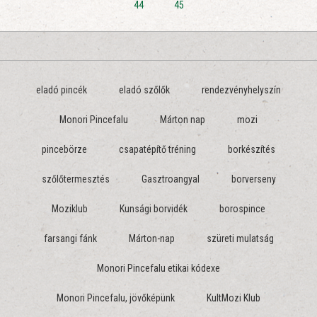
44
45
eladó pincék
eladó szőlők
rendezvényhelyszín
Monori Pincefalu
Márton nap
mozi
pincebörze
csapatépítő tréning
borkészítés
szőlőtermesztés
Gasztroangyal
borverseny
Moziklub
Kunsági borvidék
borospince
farsangi fánk
Márton-nap
szüreti mulatság
Monori Pincefalu etikai kódexe
Monori Pincefalu, jövőképünk
KultMozi Klub