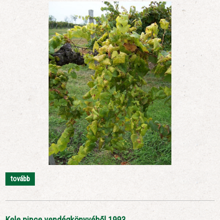
tovább
Kele pince vendégkönyvéből 1993