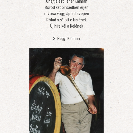
Óhajtja ezt Fehér Kálmán
Borod két pincédben érjen
orvosa vagy, ápold szépen
Rólad szólott e kis ének
Új híre kél a Kelének
S. Hegyi Kálmán