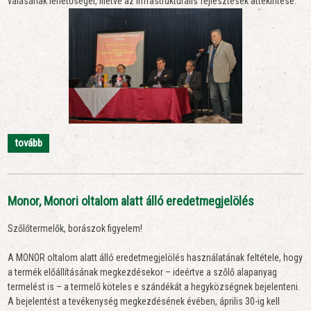
válásának lehetőségei, illetve az infrastrukturális fejlesztések áttekintése.
tovább
Monor, Monori oltalom alatt álló eredetmegjelölés
Szőlőtermelők, borászok figyelem!
A MONOR oltalom alatt álló eredetmegjelölés használatának feltétele, hogy
a termék előállításának megkezdésekor – ideértve a szőlő alapanyag
termelést is – a termelő köteles e szándékát a hegyközségnek bejelenteni.
A bejelentést a tevékenység megkezdésének évében, április 30-ig kell