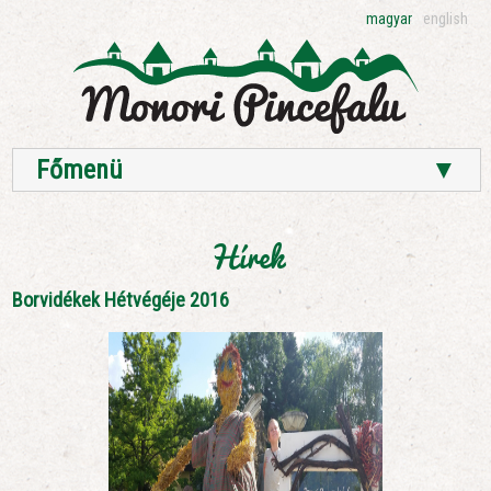
magyar
english
Főmenü
▼
Hírek
Borvidékek Hétvégéje 2016