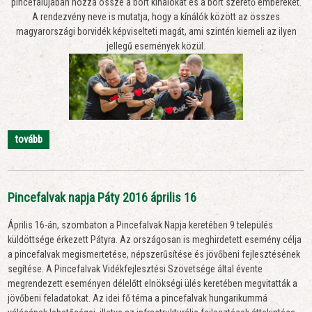
pincefalujában hozza össze a bort kínálókat és a bort szerető embereket.
A rendezvény neve is mutatja, hogy a kínálók között az összes
magyarországi borvidék képviselteti magát, ami szintén kiemeli az ilyen
jellegű események közül.
tovább
Pincefalvak napja Páty 2016 április 16
Április 16-án, szombaton a Pincefalvak Napja keretében 9 település
küldöttsége érkezett Pátyra. Az országosan is meghirdetett esemény célja
a pincefalvak megismertetése, népszerűsítése és jövőbeni fejlesztésének
segítése. A Pincefalvak Vidékfejlesztési Szövetsége által évente
megrendezett eseményen délelőtt elnökségi ülés keretében megvitatták a
jövőbeni feladatokat. Az idei fő téma a pincefalvak hungarikummá