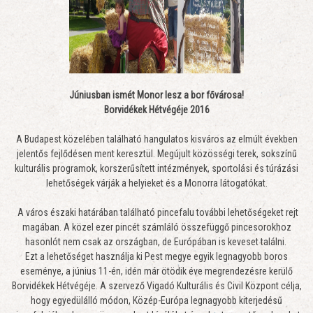
Júniusban ismét Monor lesz a bor fővárosa!
Borvidékek Hétvégéje 2016
A Budapest közelében található hangulatos kisváros az elmúlt években
jelentős fejlődésen ment keresztül. Megújult közösségi terek, sokszínű
kulturális programok, korszerűsített intézmények, sportolási és túrázási
lehetőségek várják a helyieket és a Monorra látogatókat.
A város északi határában található pincefalu további lehetőségeket rejt
magában. A közel ezer pincét számláló összefüggő pincesorokhoz
hasonlót nem csak az országban, de Európában is keveset találni.
Ezt a lehetőséget használja ki Pest megye egyik legnagyobb boros
eseménye, a június 11-én, idén már ötödik éve megrendezésre kerülő
Borvidékek Hétvégéje. A szervező Vigadó Kulturális és Civil Központ célja,
hogy egyedülálló módon, Közép-Európa legnagyobb kiterjedésű