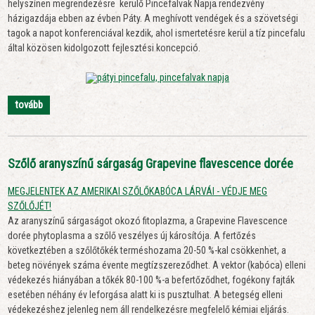
helyszínen megrendezésre kerülő Pincefalvak Napja rendezvény
házigazdája ebben az évben Páty. A meghívott vendégek és a szövetségi
tagok a napot konferenciával kezdik, ahol ismertetésre kerül a tíz pincefalu
által közösen kidolgozott fejlesztési koncepció.
tovább
Szőlő aranyszínű sárgaság Grapevine flavescence dorée
MEGJELENTEK AZ AMERIKAI SZŐLŐKABÓCA LÁRVÁI - VÉDJE MEG
SZŐLŐJÉT!
Az aranyszínű sárgaságot okozó fitoplazma, a Grapevine Flavescence
dorée phytoplasma a szőlő veszélyes új károsítója. A fertőzés
következtében a szőlőtőkék terméshozama 20-50 %-kal csökkenhet, a
beteg növények száma évente megtízszereződhet. A vektor (kabóca) elleni
védekezés hiányában a tőkék 80-100 %-a befertőződhet, fogékony fajták
esetében néhány év leforgása alatt ki is pusztulhat. A betegség elleni
védekezéshez jelenleg nem áll rendelkezésre megfelelő kémiai eljárás.