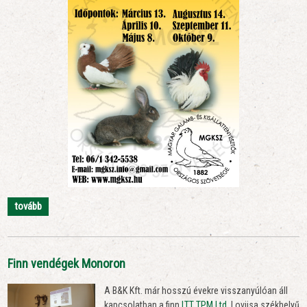
tovább
Finn vendégek Monoron
A B&K Kft. már hosszú évekre visszanyúlóan áll
kapcsolatban a finn
LTT TPM Ltd
. Loviisa székhelyű