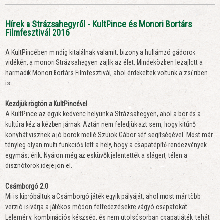
Hírek a Strázsahegyről - KultPince és Monori Bortárs
Filmfesztivál 2016
A KultPincében mindig kitalálnak valamit, bizony a hullámzó gádorok
vidékén, a monori Strázsahegyen zajlik az élet. Mindeközben lezajlott a
harmadik Monori Bortárs Filmfesztivál, ahol érdekeltek voltunk a zsűriben
is.
Kezdjük rögtön a KultPincével
A KultPince az egyik kedvenc helyünk a Strázsahegyen, ahol a bor és a
kultúra kéz a kézben járnak. Aztán nem feledjük azt sem, hogy kitűnő
konyhát visznek a jó borok mellé Szurok Gábor séf segítségével. Most már
tényleg olyan multi funkciós lett a hely, hogy a csapatépítő rendezvények
egymást érik. Nyáron még az esküvők jelentették a slágert, télen a
disznótorok ideje jön el.
Csámborgó 2.0
Mi is kipróbáltuk a Csámborgó játék egyik pályáját, ahol most már több
verzió is várja a játékos módon felfedezésekre vágyó csapatokat.
Lelemény, kombinációs készség, és nem utolsósorban csapatjáték, tehát