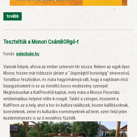
tovább
Teszteltük a Monori CsámBORgó-t
Forrás:
palacbuke.hu
Vannak helyek, ahova az ember szívesen tér vissza. Nekem az egyik ilyen
Monor, hiszen már többször jártam a “Jégvirágtól borvirágig” elnevezésű
forraltbor fesztiválon, és mára hagyománnyá vált, hogy a naptáram első
bejegyzéseként is ez az évindító boros rendezvény szerepel.
Meghívásunkat a KultPincétől kaptuk, mely mára a Monori Pincefalu
emblematikus helyévé nőtte ki magát. Találó a szlogen, miszerint a
KultPince az a hely, ahol a bor és kultúra találkozik, hiszen kiállításoknak,
boresteknek, zenei és kulturális eseményeknek ad teret, ezen felül jelen
kezdeményezés is az ő nevükhöz fűződik.