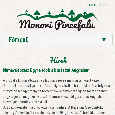
magyar
english
Főmenü
▼
Hírek
Klímaváltozás: Egyre több a borászat Angliában
A globális klímaváltozást a világ nagy része ma már tényként kezeli.
Riportunkban annak járunk utána, milyen váratlan hatásokkal jár a folyamat:
miközben a hagyományos bortermelő Spanyolországban megtörténhet,
hogy teljesen megszűnik a szőlőtermesztés, addig a sörivó Angliában
egyre újabb borászatok nyílnak.
Sussex megyében járunk, közel a tengerhez. A Rathfinny Szőlőbirtokon
jelenleg 72 hektárról szüretelnek, de 2020-ig további 70 hektárt ültetnek