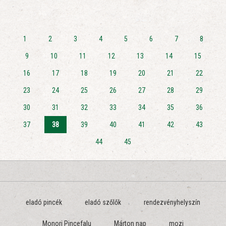
1
2
3
4
5
6
7
8
9
10
11
12
13
14
15
16
17
18
19
20
21
22
23
24
25
26
27
28
29
30
31
32
33
34
35
36
37
38
39
40
41
42
43
44
45
eladó pincék
eladó szőlők
rendezvényhelyszín
Monori Pincefalu
Márton nap
mozi