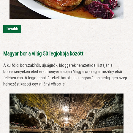
tovább
Magyar bor a világ 50 legjobbja között
A külföldi borszakírók, újságírók, bloggerek nemzetközi listáján a
borversenyeken elért eredményei alapján Magyarország a mezőny első
felében van. A legjobbnak értékelt borok idei rangsorában pedig igen szép
helyezést kapott egy villányi vörös is.