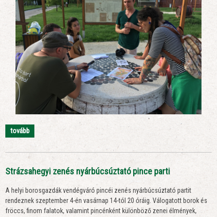
tovább
Strázsahegyi zenés nyárbúcsúztató pince parti
A helyi borosgazdák vendégváró pincéi zenés nyárbúcsúztató partit
rendeznek szeptember 4-én vasárnap 14-tól 20 óráig. Válogatott borok és
fröccs, finom falatok, valamint pincénként különböző zenei élmények,