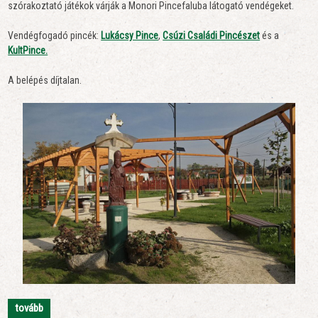
szórakoztató játékok várják a Monori Pincefaluba látogató vendégeket.
Vendégfogadó pincék:
Lukácsy Pince
,
Csúzi Családi Pincészet
és a
KultPince.
A belépés díjtalan.
tovább