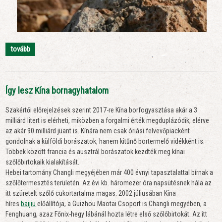
tovább
Így lesz Kína bornagyhatalom
Szakértői előrejelzések szerint 2017-re Kína borfogyasztása akár a 3
milliárd litert is elérheti, miközben a forgalmi érték megduplázódik, elérve
az akár 90 milliárd jüant is. Kínára nem csak óriási felvevőpiacként
gondolnak a külföldi borászatok, hanem kitűnő bortermelő vidékként is.
Többek között francia és ausztrál borászatok kezdték meg kínai
szőlőbirtokaik kialakítását.
Hebei tartomány Changli megyéjében már 400 évnyi tapasztalattal bírnak a
szőlőtermesztés területén. Az évi kb. háromezer óra napsütésnek hála az
itt szüretelt szőlő cukortartalma magas. 2002 júliusában Kína
híres
baijiu
előállítója, a Guizhou Maotai Csoport is Changli megyében, a
Fenghuang, azaz Főnix-hegy lábánál hozta létre első szőlőbirtokát. Az itt