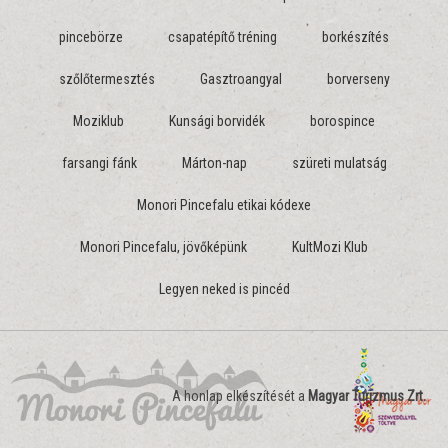
pincebörze
csapatépítő tréning
borkészítés
szőlőtermesztés
Gasztroangyal
borverseny
Moziklub
Kunsági borvidék
borospince
farsangi fánk
Márton-nap
szüreti mulatság
Monori Pincefalu etikai kódexe
Monori Pincefalu, jövőképünk
KultMozi Klub
Legyen neked is pincéd
A honlap elkészítését a
Magyar Turizmus Zrt.