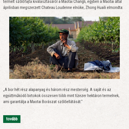
termelt szőlőfajta kiválasztásáról a Maotai Changli, egyben a Maotai által
áprilisban megszerzett Chateau Loudenne elnöke, Zhong Huaili elmondta:
„A bor hét rész alapanyag és három rész mesterség. A saját és az
együttműködő birtokok összesen több mint tízezer hektáron termelnek,
ami garantálja a Maotai Borászat szőlőellátását."
tovább