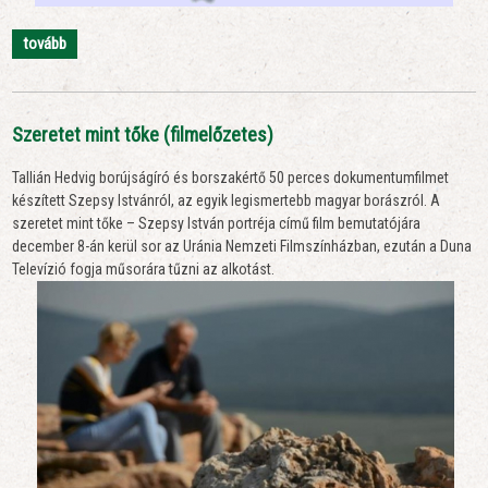
tovább
Szeretet mint tőke (filmelőzetes)
Tallián Hedvig borújságíró és borszakértő 50 perces dokumentumfilmet
készített Szepsy Istvánról, az egyik legismertebb magyar borászról. A
szeretet mint tőke – Szepsy István portréja című film bemutatójára
december 8-án kerül sor az Uránia Nemzeti Filmszínházban, ezután a Duna
Televízió fogja műsorára tűzni az alkotást.