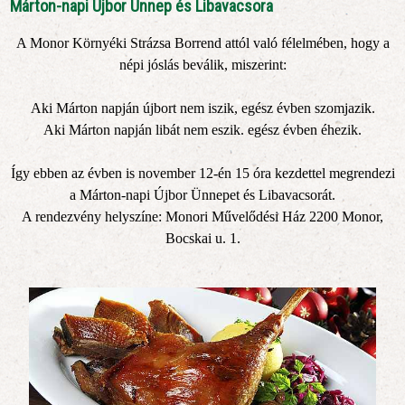
Márton-napi Újbor Ünnep és Libavacsora
A Monor Környéki Strázsa Borrend attól való félelmében, hogy a
népi jóslás beválik, miszerint:
Aki Márton napján újbort nem iszik, egész évben szomjazik.
Aki Márton napján libát nem eszik. egész évben éhezik.
Így ebben az évben is november 12-én 15 óra kezdettel megrendezi
a Márton-napi Újbor Ünnepet és Libavacsorát.
A rendezvény helyszíne: Monori Művelődési Ház 2200 Monor,
Bocskai u. 1.