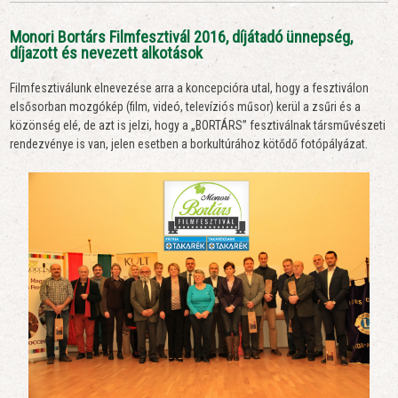
Monori Bortárs Filmfesztivál 2016, díjátadó ünnepség,
díjazott és nevezett alkotások
Filmfesztiválunk elnevezése arra a koncepcióra utal, hogy a fesztiválon
elsősorban mozgókép (film, videó, televíziós műsor) kerül a zsűri és a
közönség elé, de azt is jelzi, hogy a „BORTÁRS” fesztiválnak társművészeti
rendezvénye is van, jelen esetben a borkultúrához kötődő fotópályázat.