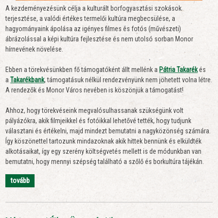
A kezdeményezésünk célja a kulturált borfogyasztási szokások
terjesztése, a valódi értékes termelői kultúra megbecsülése, a
hagyományaink ápolása az igényes filmes és fotós (művészeti)
ábrázolással a képi kultúra fejlesztése és nem utolsó sorban Monor
hírnevének növelése.
Ebben a törekvésünkben fő támogatóként állt mellénk a
Pátria Takarék
és
a
Takarékbank
, támogatásuk nélkül rendezvényünk nem jöhetett volna létre.
A rendezők és Monor Város nevében is köszönjük a támogatást!
Ahhoz, hogy törekvései
nk megvalósulhassanak szükségünk volt
pályázókra, akik filmjei
kkel és fotóikkal lehetővé tették, hogy tudjunk
választani és értékelni, majd mindezt bemutatni a nagyközönség számára.
Így köszönettel tartozunk mindazoknak akik hittek bennünk és elküldték
alkot
ásaikat, így egy szerény költségvetés mellett is de módunkban van
bemutatni, hogy mennyi szépség található a szől
ő és borkultúra tájékán.
tovább