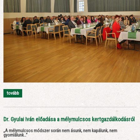
tovább
Dr. Gyulai Iván előadása a mélymulcsos kertgazdálkodásról
„A mélymulcsos módszer során nem ásunk, nem kapálunk, nem
gyomlálunk…”