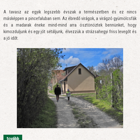
A tavasz az egyik legszebb évszak a természetben és ez nincs
másképpen a pincefaluban sem. Az ébredő virágok, a virágzó gyümölcsfák
és a madarak éneke mind-mind arra ösztönöztek bennünket, hogy
kimozduljunk és egy jót sétáljunk, élvezzük a strázsahegyi friss levegőt és
a jó időt.
tovább