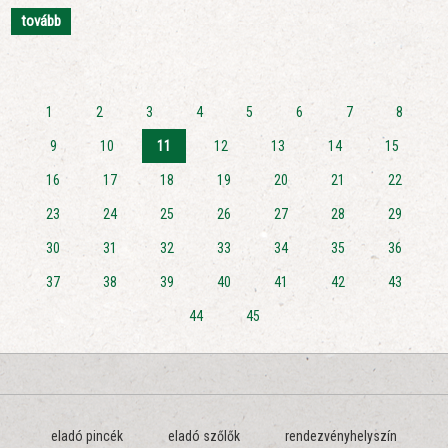
tovább
1
2
3
4
5
6
7
8
9
10
11
12
13
14
15
16
17
18
19
20
21
22
23
24
25
26
27
28
29
30
31
32
33
34
35
36
37
38
39
40
41
42
43
44
45
eladó pincék
eladó szőlők
rendezvényhelyszín