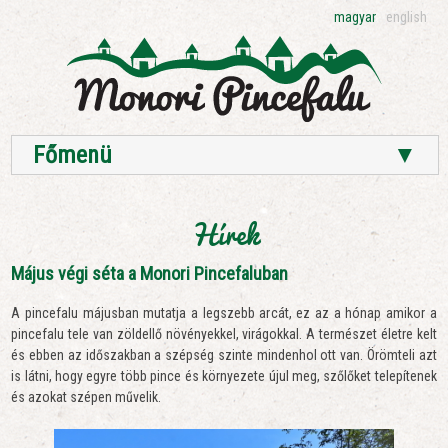
magyar
english
Főmenü
▼
Hírek
Május végi séta a Monori Pincefaluban
A pincefalu májusban mutatja a legszebb arcát, ez az a hónap amikor a
pincefalu tele van zöldellő növényekkel, virágokkal. A természet életre kelt
és ebben az időszakban a szépség szinte mindenhol ott van. Örömteli azt
is látni, hogy egyre több pince és környezete újul meg, szőlőket telepítenek
és azokat szépen művelik.