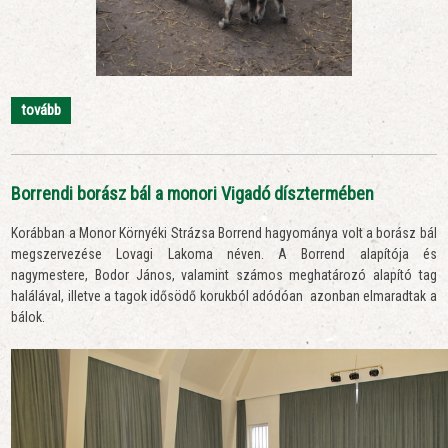
tovább
Borrendi borász bál a monori Vigadó dísztermében
Korábban a Monor Környéki Strázsa Borrend hagyománya volt a borász bál
megszervezése Lovagi Lakoma néven. A Borrend alapítója és
nagymestere, Bodor János, valamint számos meghatározó alapító tag
halálával, illetve a tagok idősödő korukból adódóan azonban elmaradtak a
bálok.