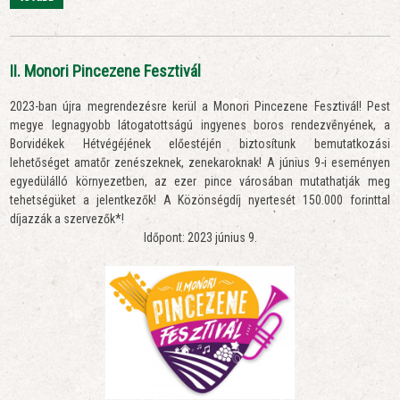
II. Monori Pincezene Fesztivál
2023-ban újra megrendezésre kerül a Monori Pincezene Fesztivál! Pest
megye legnagyobb látogatottságú ingyenes boros rendezvényének, a
Borvidékek Hétvégéjének előestéjén biztosítunk bemutatkozási
lehetőséget amatőr zenészeknek, zenekaroknak! A június 9-i eseményen
egyedülálló környezetben, az ezer pince városában mutathatják meg
tehetségüket a jelentkezők! A Közönségdíj nyertesét 150.000 forinttal
díjazzák a szervezők*!
Időpont: 2023 június 9.