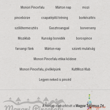
Monori Pincefalu
Márton nap
mozi
pincebörze
csapatépítő tréning
borkészítés
szőlőtermesztés
Gasztroangyal
borverseny
Moziklub
Kunsági borvidék
borospince
farsangi fánk
Márton-nap
szüreti mulatság
Monori Pincefalu etikai kódexe
Monori Pincefalu, jövőképünk
KultMozi Klub
Legyen neked is pincéd
A honlap elkészítését a
Magyar Turizmus Zrt.