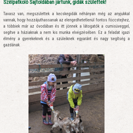
Szélpatkoló Sajtoldában jártunk, gidák születtek!
Tavasz van, megszülettek a kecskegidák néhányan még az anyjukkal
vannak, hogy hozzájuthassanak az elengedhetetlenül fontos föccstejhez,
a többiek már az óvodában és itt jönnek a látogatók a cumisüveggel,
segítve a háziaknak a nem kis munka elvégzésében. Ez a feladat igazi
élmény a gyerekeknek és a szüleiknek egyaránt és nagy segítség a
gazdának.