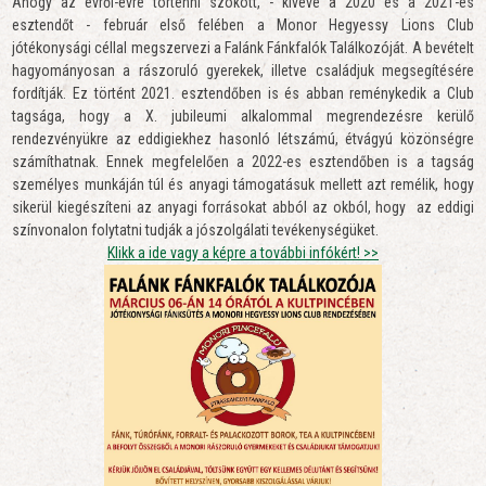
Ahogy az évről-évre történni szokott, - kivéve a 2020 és a 2021-es
esztendőt - február első felében a Monor Hegyessy Lions Club
jótékonysági céllal megszervezi a Falánk Fánkfalók Találkozóját. A bevételt
hagyományosan a rászoruló gyerekek, illetve családjuk megsegítésére
fordítják. Ez történt 2021. esztendőben is és abban reménykedik a Club
tagsága, hogy a X. jubileumi alkalommal megrendezésre kerülő
rendezvényükre az eddigiekhez hasonló létszámú, étvágyú közönségre
számíthatnak. Ennek megfelelően a 2022-es esztendőben is a tagság
személyes munkáján túl és anyagi támogatásuk mellett azt remélik, hogy
sikerül kiegészíteni az anyagi forrásokat abból az okból, hogy az eddigi
színvonalon folytatni tudják a jószolgálati tevékenységüket.
Klikk a ide vagy a képre a további infókért! >>