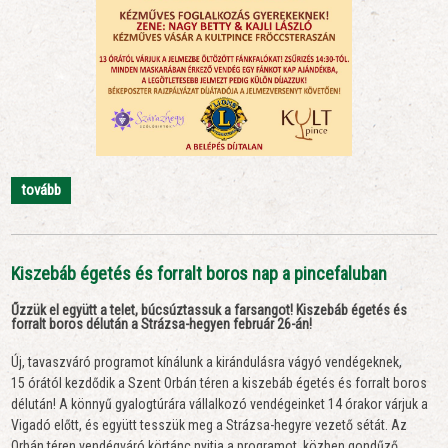
tovább
Kiszebáb égetés és forralt boros nap a pincefaluban
Űzzük el együtt a telet, búcsúztassuk a farsangot! Kiszebáb égetés és
forralt boros délután a Strázsa-hegyen február 26-án!
Új, tavaszváró programot kínálunk a kirándulásra vágyó vendégeknek,
15 órától kezdődik a Szent Orbán téren a kiszebáb égetés és forralt boros
délután! A könnyű gyalogtúrára vállalkozó vendégeinket 14 órakor várjuk a
Vigadó előtt, és együtt tesszük meg a Strázsa-hegyre vezető sétát. Az
Orbán téren vendégváró körtánc nyitja a programot, közben gondűző