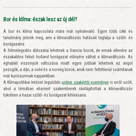
Bor és klíma: észak lesz az új dél?
A bor és klíma kapcsolata mára már nyilvánvaló. Egyre több cikk és
tanulmány jelenik meg, ami a klímaváltozás hatásait taglalja a szőlő- és
borágazatra.
A felmelegedés áldozatai lehetnek a francia borok, de ennek ellenére az
északabbra fekvő holland borágazat előnyére válhat a klímaváltozás. Az
éghajlati viszonyok változása miatt egyre jobbak lehetnek az angol
pezsgők, a dán, a svéd és a norvég borok, amik nem feltétlenül számítanak
már kuriózumnak napjainkban.
A Klímapolitikai Intézet legutóbbi
online szakértői eseménye
is erről szólt,
ahol a témában elismert szakemberek rávilágítottak a klímaváltozás
tükrében a hazai szőlő- és borágazat kihívásaira.