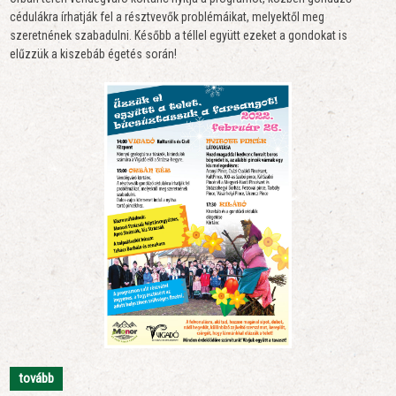
cédulákra írhatják fel a résztvevők problémáikat, melyektől meg
szeretnének szabadulni. Később a téllel együtt ezeket a gondokat is
elűzzük a kiszebáb égetés során!
tovább