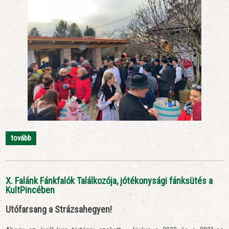
tovább
X. Falánk Fánkfalók Találkozója, jótékonysági fánksütés a
KultPincében
Utófarsang a Strázsahegyen!