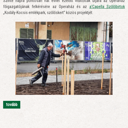
Szinte napra pontosan hat évvel ezelőtt indították útjára az Operaház
főigazgatójának felkérésére az Operaház és az
a’Capella Szőlőbirtok
„Kodály-Kocsis emlékpark, szőlőskert” közös projektjét.
tovább