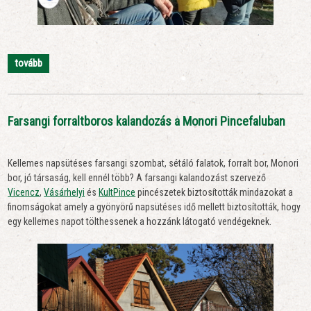
tovább
Farsangi forraltboros kalandozás a Monori Pincefaluban
Kellemes napsütéses farsangi szombat, sétáló falatok, forralt bor, Monori
bor, jó társaság, kell ennél több? A farsangi kalandozást szervező
Vicencz
,
Vásárhelyi
és
KultPince
pincészetek biztosították mindazokat a
finomságokat amely a gyönyörű napsütéses idő mellett biztosították, hogy
egy kellemes napot tölthessenek a hozzánk látogató vendégeknek.