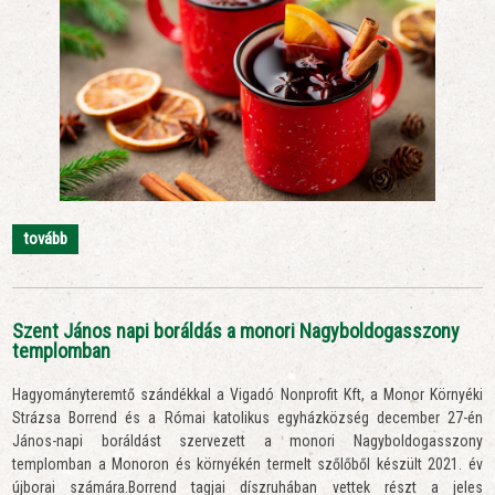
tovább
Szent János napi boráldás a monori Nagyboldogasszony
templomban
Hagyományteremtő szándékkal a Vigadó Nonprofit Kft, a Monor Környéki
Strázsa Borrend és a Római katolikus egyházközség december 27-én
János-napi boráldást szervezett a monori Nagyboldogasszony
templomban a Monoron és környékén termelt szőlőből készült 2021. év
újborai számára.Borrend tagjai díszruhában vettek részt a jeles