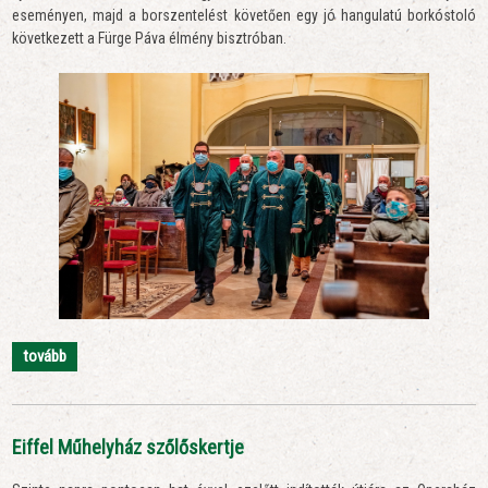
eseményen, majd a borszentelést követően egy jó hangulatú borkóstoló
következett a Fürge Páva élmény bisztróban.
tovább
Eiffel Műhelyház szőlőskertje