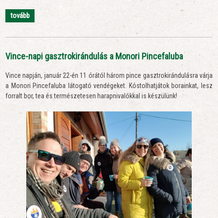
tovább
Vince-napi gasztrokirándulás a Monori Pincefaluba
Vince napján, január 22-én 11 órától három pince gasztrokirándulásra várja
a Monori Pincefaluba látogató vendégeket. Kóstolhatjátok borainkat, lesz
forralt bor, tea és természetesen harapnivalókkal is készülünk!