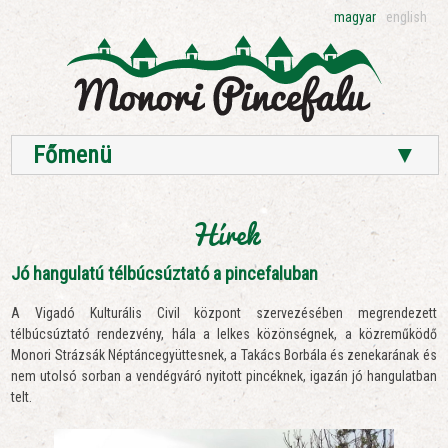
magyar
english
Főmenü
▼
Hírek
Jó hangulatú télbúcsúztató a pincefaluban
A Vigadó Kulturális Civil központ szervezésében megrendezett
télbúcsúztató rendezvény, hála a lelkes közönségnek, a közreműködő
Monori Strázsák Néptáncegyüttesnek, a Takács Borbála és zenekarának és
nem utolsó sorban a vendégváró nyitott pincéknek, igazán jó hangulatban
telt.