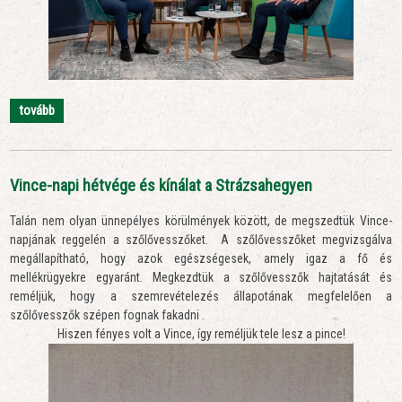
tovább
Vince-napi hétvége és kínálat a Strázsahegyen
Talán nem olyan ünnepélyes körülmények között, de megszedtük Vince-
napjának reggelén a szőlővesszőket. A szőlővesszőket megvizsgálva
megállapítható, hogy azok egészségesek, amely igaz a fő és
mellékrügyekre egyaránt. Megkezdtük a szőlővesszők hajtatását és
reméljük, hogy a szemrevételezés állapotának megfelelően a
szőlővesszők szépen fognak fakadni .
Hiszen fényes volt a Vince, így reméljük tele lesz a pince!