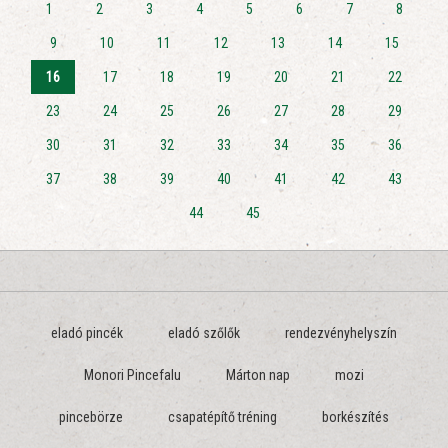
1
2
3
4
5
6
7
8
9
10
11
12
13
14
15
16
17
18
19
20
21
22
23
24
25
26
27
28
29
30
31
32
33
34
35
36
37
38
39
40
41
42
43
44
45
eladó pincék
eladó szőlők
rendezvényhelyszín
Monori Pincefalu
Márton nap
mozi
pincebörze
csapatépítő tréning
borkészítés